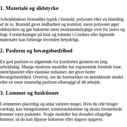
1. Materiale og slidstyrke
Arbejdsbukser fremstilles typisk i bomuld, polyester eller en blanding
af de to. Bomuld giver åndbarhed og komfort, mens polyester øger
slidstyrken og gør bukserne mere modstandsdygtige over for snavs og
fugt. Forstærkninger på knæ og lommer i Cordura eller lignende
materialer kan forlænge levetiden betydeligt.
2. Pasform og bevægelsesfrihed
En god pasform er afgørende for komforten gennem en lang
arbejdsdag. Mange moderne modeller har ergonomisk formede knæ,
stretchpaneler eller elastiske indsatser, der giver bedre
bevægelsesfrihed. Overvej, om du foretrækker en tætsiddende model
eller en mere rummelig pasform afhængigt af dit arbejde.
3. Lommer og funktioner
Lommernes placering og antal varierer meget. Hvis du ofte bruger
værktøj, kan hængelommer, tommestoklomme og ekstra forstærkede
lommer være praktiske. Nogle modeller har desuden aftagelige
lommer, så du kan tilpasse bukserne efter dagens opgaver.