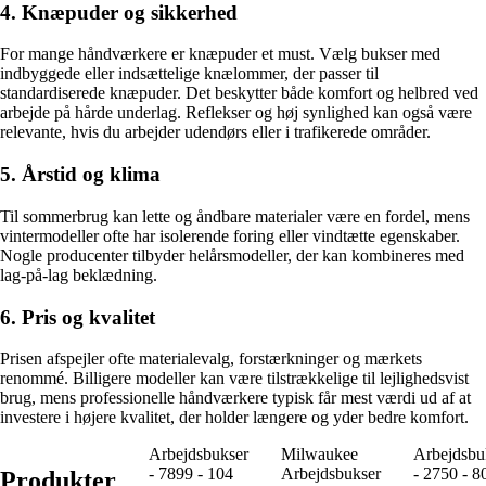
4. Knæpuder og sikkerhed
For mange håndværkere er knæpuder et must. Vælg bukser med
indbyggede eller indsættelige knælommer, der passer til
standardiserede knæpuder. Det beskytter både komfort og helbred ved
arbejde på hårde underlag. Reflekser og høj synlighed kan også være
relevante, hvis du arbejder udendørs eller i trafikerede områder.
5. Årstid og klima
Til sommerbrug kan lette og åndbare materialer være en fordel, mens
vintermodeller ofte har isolerende foring eller vindtætte egenskaber.
Nogle producenter tilbyder helårsmodeller, der kan kombineres med
lag-på-lag beklædning.
6. Pris og kvalitet
Prisen afspejler ofte materialevalg, forstærkninger og mærkets
renommé. Billigere modeller kan være tilstrækkelige til lejlighedsvist
brug, mens professionelle håndværkere typisk får mest værdi ud af at
investere i højere kvalitet, der holder længere og yder bedre komfort.
Arbejdsbukser
Milwaukee
Arbejdsbu
- 7899 - 104
Arbejdsbukser
- 2750 - 8
Produkter