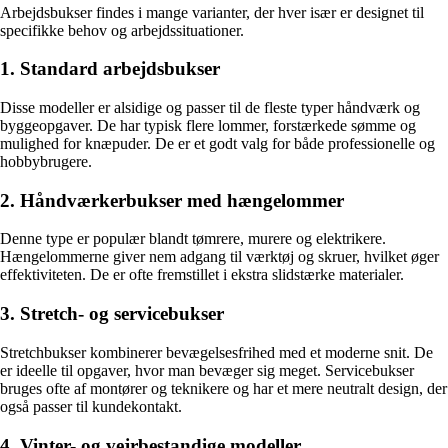
Arbejdsbukser findes i mange varianter, der hver især er designet til
specifikke behov og arbejdssituationer.
1. Standard arbejdsbukser
Disse modeller er alsidige og passer til de fleste typer håndværk og
byggeopgaver. De har typisk flere lommer, forstærkede sømme og
mulighed for knæpuder. De er et godt valg for både professionelle og
hobbybrugere.
2. Håndværkerbukser med hængelommer
Denne type er populær blandt tømrere, murere og elektrikere.
Hængelommerne giver nem adgang til værktøj og skruer, hvilket øger
effektiviteten. De er ofte fremstillet i ekstra slidstærke materialer.
3. Stretch- og servicebukser
Stretchbukser kombinerer bevægelsesfrihed med et moderne snit. De
er ideelle til opgaver, hvor man bevæger sig meget. Servicebukser
bruges ofte af montører og teknikere og har et mere neutralt design, der
også passer til kundekontakt.
4. Vinter- og vejrbestandige modeller