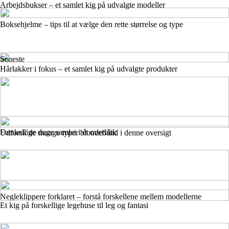
Arbejdsbukser – et samlet kig på udvalgte modeller
Boksehjelme – tips til at vælge den rette størrelse og type
Seneste
Hårlakker i fokus – et samlet kig på udvalgte produkter
Forskellige duge samlet i ét overblik
Udforsk de mange typer blondebånd i denne oversigt
Negleklippere forklaret – forstå forskellene mellem modellerne
Et kig på forskellige legehuse til leg og fantasi