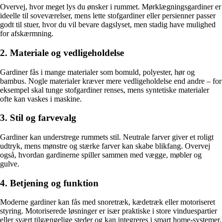
Overvej, hvor meget lys du ønsker i rummet. Mørklægningsgardiner er
ideelle til soveværelser, mens lette stofgardiner eller persienner passer
godt til stuer, hvor du vil bevare dagslyset, men stadig have mulighed
for afskærmning.
2. Materiale og vedligeholdelse
Gardiner fås i mange materialer som bomuld, polyester, hør og
bambus. Nogle materialer kræver mere vedligeholdelse end andre – for
eksempel skal tunge stofgardiner renses, mens syntetiske materialer
ofte kan vaskes i maskine.
3. Stil og farvevalg
Gardiner kan understrege rummets stil. Neutrale farver giver et roligt
udtryk, mens mønstre og stærke farver kan skabe blikfang. Overvej
også, hvordan gardinerne spiller sammen med vægge, møbler og
gulve.
4. Betjening og funktion
Moderne gardiner kan fås med snoretræk, kædetræk eller motoriseret
styring. Motoriserede løsninger er især praktiske i store vinduespartier
eller svært tilgængelige steder og kan integreres i smart home-systemer.