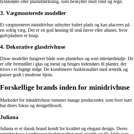
lynlåsdøre eller plastafdækning, som beskytter mod vind og regn.
3. Vægmonterede modeller
Et vægmonteret minidrivhus udnytter lodret plads og kan placeres på
en solrig væg. Det er en god løsning til små haver eller altaner, hvor
gulvpladsen er knap.
4. Dekorative glasdrivhuse
Disse modeller fungerer både som plantehus og som interiørdetalje. De
er ofte fremstillet i glas og metal og bruges indendørs til planter, der
trives i et fugtigt miljø. De kombinerer funktionalitet med æstetik og
passer godt i moderne hjem.
Forskellige brands inden for minidrivhuse
Markedet for minidrivhuse rummer mange producenter, som hver især
har deres fokus og designfilosofi.
Juliana
Juliana er et dansk brand kendt for kvalitet og elegant design. Deres
minidrivhuse kombinerer funktionalitet med æstetik og fås både som