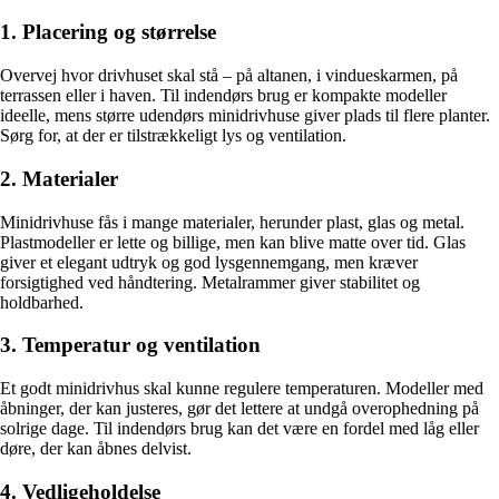
1. Placering og størrelse
Overvej hvor drivhuset skal stå – på altanen, i vindueskarmen, på
terrassen eller i haven. Til indendørs brug er kompakte modeller
ideelle, mens større udendørs minidrivhuse giver plads til flere planter.
Sørg for, at der er tilstrækkeligt lys og ventilation.
2. Materialer
Minidrivhuse fås i mange materialer, herunder plast, glas og metal.
Plastmodeller er lette og billige, men kan blive matte over tid. Glas
giver et elegant udtryk og god lysgennemgang, men kræver
forsigtighed ved håndtering. Metalrammer giver stabilitet og
holdbarhed.
3. Temperatur og ventilation
Et godt minidrivhus skal kunne regulere temperaturen. Modeller med
åbninger, der kan justeres, gør det lettere at undgå overophedning på
solrige dage. Til indendørs brug kan det være en fordel med låg eller
døre, der kan åbnes delvist.
4. Vedligeholdelse