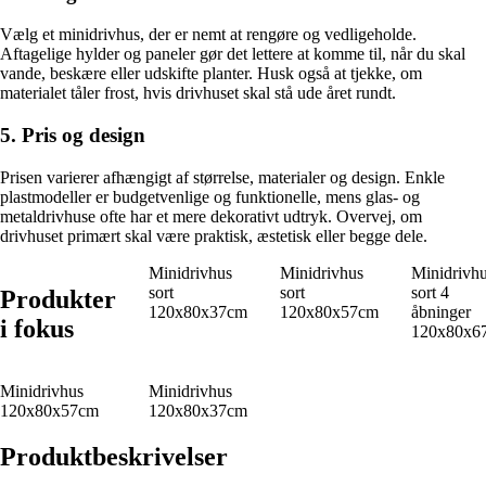
Vælg et minidrivhus, der er nemt at rengøre og vedligeholde.
Aftagelige hylder og paneler gør det lettere at komme til, når du skal
vande, beskære eller udskifte planter. Husk også at tjekke, om
materialet tåler frost, hvis drivhuset skal stå ude året rundt.
5. Pris og design
Prisen varierer afhængigt af størrelse, materialer og design. Enkle
plastmodeller er budgetvenlige og funktionelle, mens glas- og
metaldrivhuse ofte har et mere dekorativt udtryk. Overvej, om
drivhuset primært skal være praktisk, æstetisk eller begge dele.
Minidrivhus
Minidrivhus
Minidrivh
sort
sort
sort 4
Produkter
120x80x37cm
120x80x57cm
åbninger
i fokus
120x80x6
Minidrivhus
Minidrivhus
120x80x57cm
120x80x37cm
Produktbeskrivelser